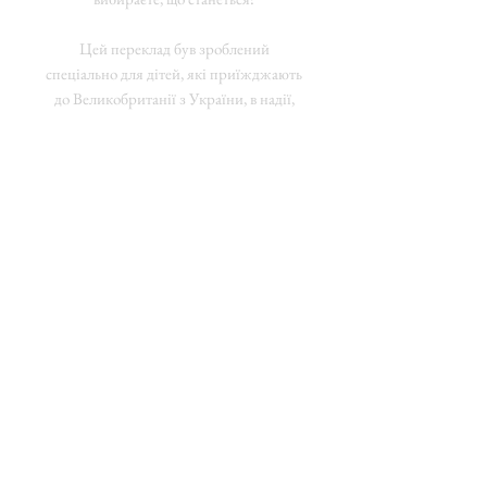
Цей переклад був зроблений
спеціально для дітей, які приїжджають
до Великобританії з України, в надії,
що він допоможе їхньому емоційному,
фізичному та психічному здоров'ю.
This translation was done especially for
children coming to the UK from
Ukraine, in the hope that it will help
their emotional, physical and mental
wellbeing.
Translated by Denys Andrusyk and
edited by Mariia Kozina