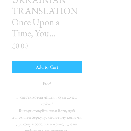
TRANSLATION
Once Upon a
Time, You...
Price
£0.00
Add to Cart
Free!
З ким ти хочеш літати і куди хочеш
летіти?
Використовуйте пози йоги, щоб
допомогти беркуту, літаючому коню чи
дракону в особливій пригоді, де ви
вибираєте, що станеться!